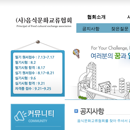
협회소개
인사말
케이크디자이너
임원소개
구인정보
공지사항
조직도
협회소식
구직정보
잦은질문
초
음식문화교류협회를 찾아 주셔서 