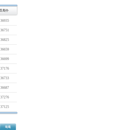
36935
36751
36825
36659
36699
37176
36733
36687
37276
37125