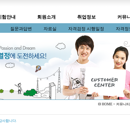
시험안내
회원소개
취업정보
커뮤
콜릿마스터
오시는길
질문과답변
베이킹마스터
자료실
자격검정 시행일정
커피바리스타
알림판
자격정
HOME > 커뮤니티
감사합니다.